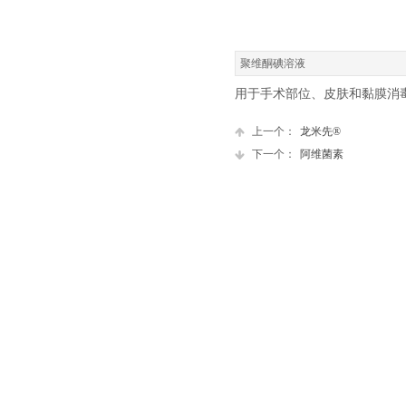
聚维酮碘溶液
用于手术部位、皮肤和黏膜消
上一个：
龙米先®
下一个：
阿维菌素